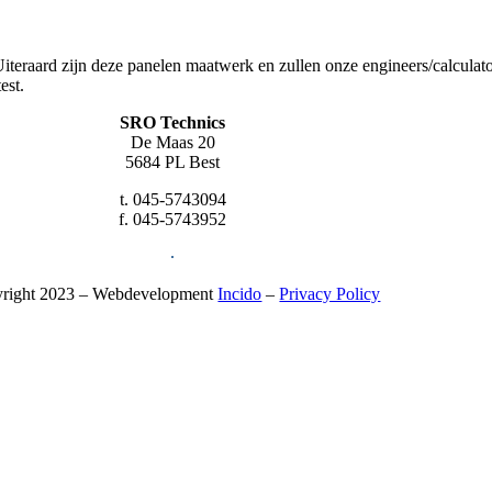
iteraard zijn deze panelen maatwerk en zullen onze engineers/calculat
est.
SRO Technics
De Maas 20
5684 PL Best
t. 045-5743094
f. 045-5743952
∙
right 2023 – Webdevelopment
Incido
–
Privacy Policy