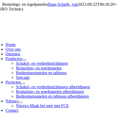
Ga
Besturings- en regelpanelen
Hans Schaijk, van
2023-09-22T06:16:20+
naar
inhoud
oggle
avigation
Home
Over ons
Diensten
Producten
Schakel- en verdeelinrichtingen
Besturings- en regelpanelen
Bedieningspanelen en tableaus
Specials
Projecten
Schakel- en verdeelinrichtingen afbeeldingen
Besturings- en regelpanelen afbeeldingen
Bedieningspanelen en tableaus afbeeldingen
Nieuws
Nieuws Maak het mee met FCE
Contact