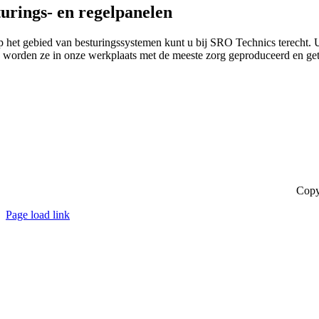
urings- en regelpanelen
 het gebied van besturingssystemen kunt u bij SRO Technics terecht. U
 worden ze in onze werkplaats met de meeste zorg geproduceerd en get
Copy
Page load link
Ga
naar
de
bovenkant